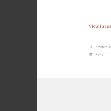
View in In
7 febrero, 
News