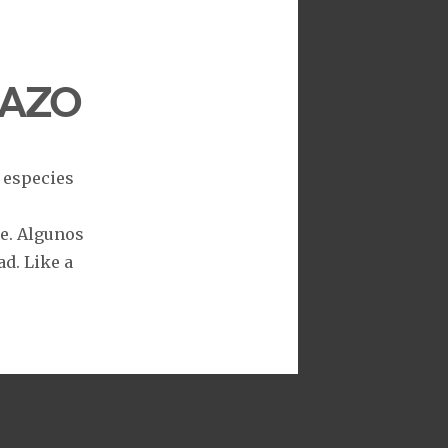
razo
s especies
e. Algunos
ad. Like a