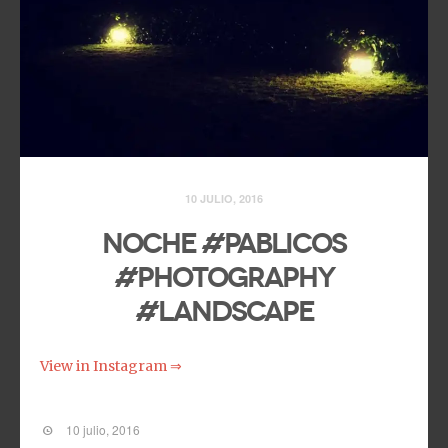
10 JULIO, 2016
Noche #pablicos
#photography
#landscape
View in Instagram ⇒
10 julio, 2016