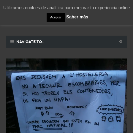
Utilizamos cookies de analítica para mejorar tu experiencia online
Saber más
Aceptar
Pablicos
La vida contada en un sueño
Navigate to...