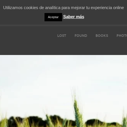
Utilizamos cookies de analítica para mejorar tu experiencia online
Saber más
Aceptar
LOST
FOUND
BOOKS
PHOT