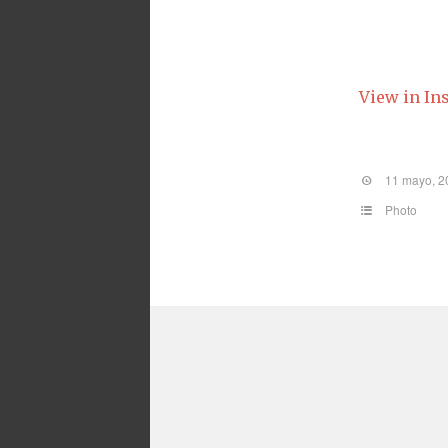
View in In
11 mayo, 2
Photo