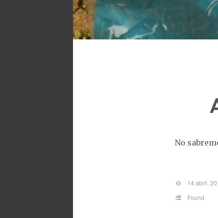
No sabremo
14 abril, 2
Found