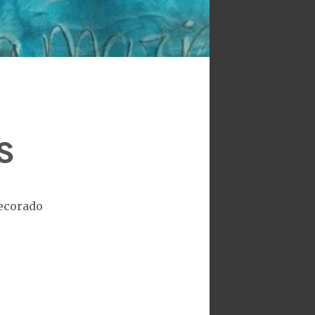
s
decorado